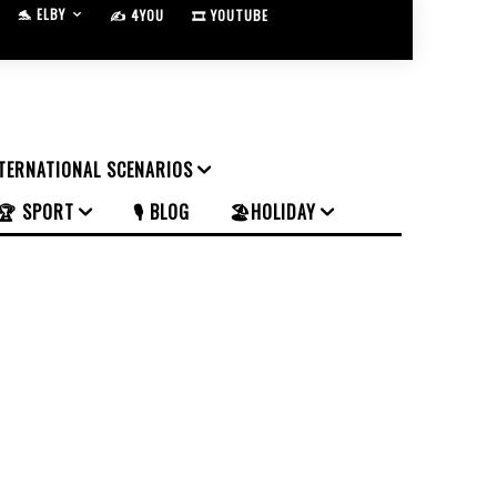
🐬 ELBY
✍️ 4YOU
🎞️ YOUTUBE
NTERNATIONAL SCENARIOS
🏆 SPORT
🎙️ BLOG
🏖️HOLIDAY