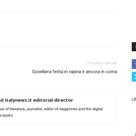
Prossimo articolo
Gioielliera ferita in rapina è ancora in coma
Ul
nd italynews.it editorial director
ssor of literature, journalist, editor of magazines and this digital
s books.