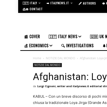
🇮🇹 ITALY
➡️ ITALYNEWS.IT
🖋️ AUTHORS
👁️
📩☎️ CONTACT
📰 COVER
🇮🇹 ITALY NEWS
🇬🇧 UK 
💰 ECONOMICS
🔍 INVESTIGATIONS
🌲
Home
NOTIZIE DAL MONDO
Afghanistan: Loya Ji
NOTIZIE DAL MONDO
Afghanistan: Loy
da
Luigi Cignoni, writer and italynews.it editorial di
KABUL – Con un breve discorso di pochi minu
chiusa la tradizionale Loya Jirga (Grande As