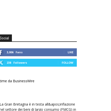
Social
3,006
Fans
LIKE
238
Followers
FOLLOW
time da BusinessWire
La Gran Bretagna è in testa all&apos;inflazione
nel settore dei beni di largo consumo (FMCG) in