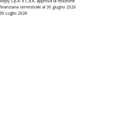
Reply S.p.A: Il C.d.A. approva la relazione
finanziaria semestrale al 30 giugno 2026
30 Luglio 2026