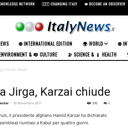
 KNOWLEDGE NETWORK
🇮🇹 CHANGING ITALY
👁️ BECOME AN OBSERVER
NEWS
🌐 INTERNATIONAL EDITION
🌍 WORLD
🌐 I
ENVIRONMENT & 🎼 CULTURE
🔭 SCIENCE & 💉 HEALTH
rga, Karzai chiude
a Jirga, Karzai chiude
rector
-
19 Novembre 2011
510
0
ti, il presidente afghano Hamid Karzai ha dichiarato
semblea) riunitasi a Kabul per quattro giorni.