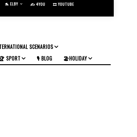
🐬 ELBY
✍️ 4YOU
🎞️ YOUTUBE
NTERNATIONAL SCENARIOS
🏆 SPORT
🎙️ BLOG
🏖️HOLIDAY