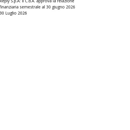
Reply S.p.A: Il C.d.A. approva la relazione
finanziaria semestrale al 30 giugno 2026
30 Luglio 2026