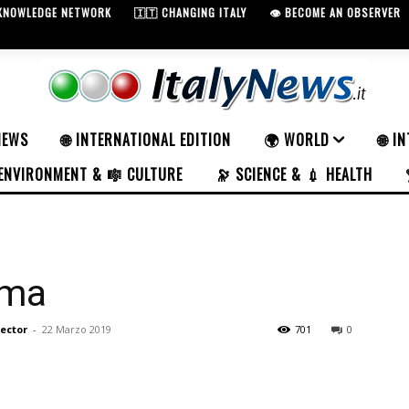
 KNOWLEDGE NETWORK
🇮🇹 CHANGING ITALY
👁️ BECOME AN OBSERVER
NEWS
🌐 INTERNATIONAL EDITION
🌍 WORLD
🌐 I
ENVIRONMENT & 🎼 CULTURE
🔭 SCIENCE & 💉 HEALTH
oma
rector
-
22 Marzo 2019
701
0