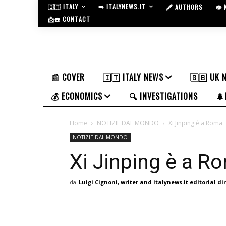
🇮🇹 ITALY
➡️ ITALYNEWS.IT
🖋️ AUTHORS
👁️
📩☎️ CONTACT
📰 COVER
🇮🇹 ITALY NEWS
🇬🇧 UK 
💰 ECONOMICS
🔍 INVESTIGATIONS
🌲
Home
NOTIZIE DAL MONDO
Xi Jinping è a Roma
NOTIZIE DAL MONDO
Xi Jinping è a R
da
Luigi Cignoni, writer and italynews.it editorial di