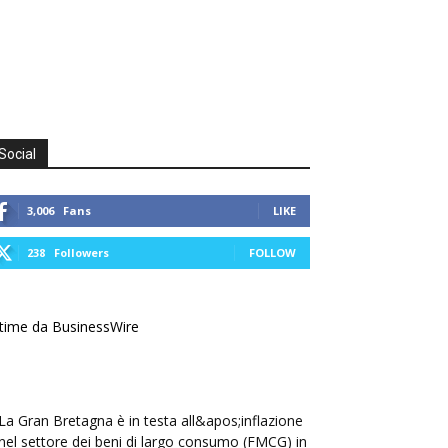
Social
3,006
Fans
LIKE
238
Followers
FOLLOW
time da BusinessWire
La Gran Bretagna è in testa all&apos;inflazione
nel settore dei beni di largo consumo (FMCG) in