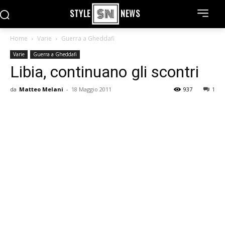
STYLE
NEWS
Home
Varie
Guerra a Gheddafi
Varie
Guerra a Gheddafi
Libia, continuano gli scontri
da
Matteo Melani
-
18 Maggio 2011
937
1