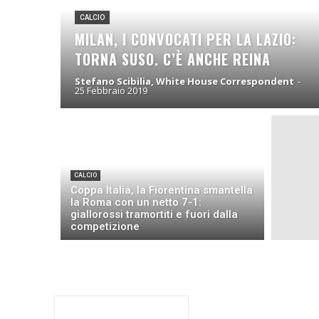
CALCIO
MILAN, I CONVOCATI PER LA LAZIO:
TORNA SUSO. C’È ANCHE REINA
Stefano Scibilia, White House Correspondent
-
25 Febbraio 2019
CALCIO
Coppa Italia, la Fiorentina smantella
la Roma con un netto 7-1:
giallorossi tramortiti e fuori dalla
competizione