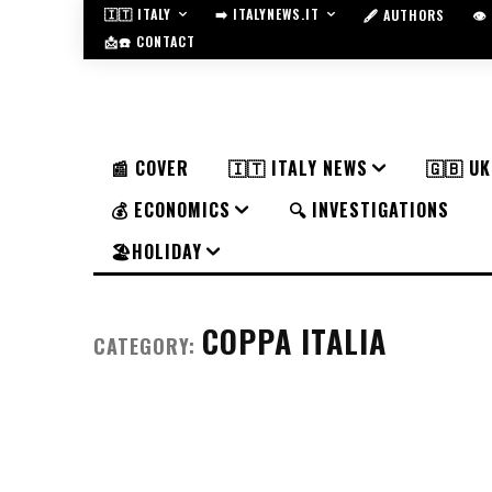
🇮🇹 ITALY
➡️ ITALYNEWS.IT
🖋️ AUTHORS
👁
📩☎️ CONTACT
📰 COVER
🇮🇹 ITALY NEWS
🇬🇧 U
💰 ECONOMICS
🔍 INVESTIGATIONS
🏖️HOLIDAY
COPPA ITALIA
CATEGORY: