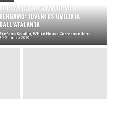
COPPA ITALIA, CLAMOROSO A
BERGAMO: JUVENTUS UMILIATA
DALL’ATALANTA
Stefano Scibilia, White House Correspondent
-
30 Gennaio 2019