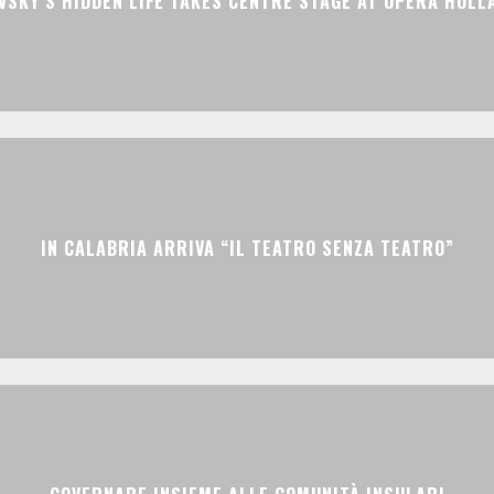
VSKY’S HIDDEN LIFE TAKES CENTRE STAGE AT OPERA HOLL
IN CALABRIA ARRIVA “IL TEATRO SENZA TEATRO”