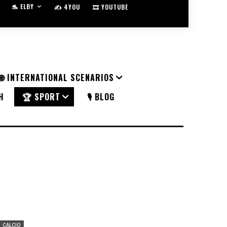
🐬 ELBY
✍️ 4YOU
🎞️ YOUTUBE
🌐 INTERNATIONAL SCENARIOS
H
🏆 SPORT
🎙️ BLOG
CALCIO