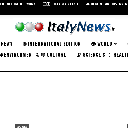
️ KNOWLEDGE NETWORK
🇮🇹 CHANGING ITALY
👁️ BECOME AN OBSERVER
K NEWS
🌐 INTERNATIONAL EDITION
🌍 WORLD
🌲ENVIRONMENT & 🎼 CULTURE
🔭 SCIENCE & 💉 HEALT
CALCIO