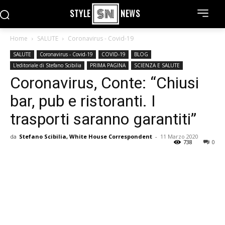
STYLE
NEWS
Home
SALUTE
Coronavirus - Covid-19
SALUTE
Coronavirus - Covid-19
COVID-19
BLOG
L'editoriale di Stefano Scibilia
PRIMA PAGINA
SCIENZA E SALUTE
Coronavirus, Conte: “Chiusi
bar, pub e ristoranti. I
trasporti saranno garantiti”
da
Stefano Scibilia, White House Correspondent
-
11 Marzo 2020
738
0