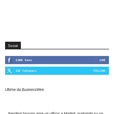
Social
3,006
Fans
LIKE
238
Followers
FOLLOW
Ultime da BusinessWire
Bending Spoons apre un ufficio a Madrid, puntando su un