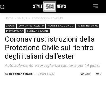
STYLE
NEWS
Home
SALUTE
Coronavirus - Covid-19
SALUTE
Coronavirus - Covid-19
NOTIZIE DAL MONDO
Italiani nel Mondo
PRIMA PAGINA
SCIENZA E SALUTE
Coronavirus: istruzioni della
Protezione Civile sul rientro
degli italiani dall’ester
Autoisolamento e sorveglianza sanitaria per 14 giorni
da
Redazione Italia
-
19 Marzo 2020
2339
0