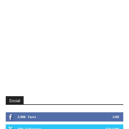
Social
3,006
Fans
LIKE
238
Followers
FOLLOW