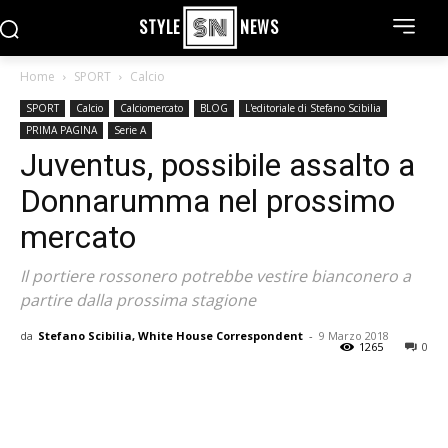
STYLE
NEWS
Home
SPORT
Calcio
SPORT
Calcio
Calciomercato
BLOG
L'editoriale di Stefano Scibilia
PRIMA PAGINA
Serie A
Juventus, possibile assalto a
Donnarumma nel prossimo
mercato
Il portiere rossonero potrebbe vestire bianconero a
partire dalla prossima stagione
da
Stefano Scibilia, White House Correspondent
-
9 Marzo 2018
1265
0