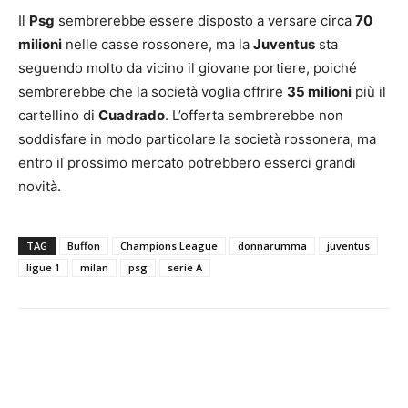
Il
Psg
sembrerebbe essere disposto a versare circa
70
milioni
nelle casse rossonere, ma la
Juventus
sta
seguendo molto da vicino il giovane portiere, poiché
sembrerebbe che la società voglia offrire
35 milioni
più il
cartellino di
Cuadrado
. L’offerta sembrerebbe non
soddisfare in modo particolare la società rossonera, ma
entro il prossimo mercato potrebbero esserci grandi
novità.
TAG
Buffon
Champions League
donnarumma
juventus
ligue 1
milan
psg
serie A