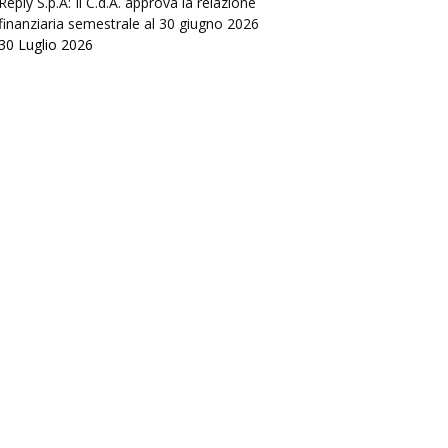
Reply S.p.A: Il C.d.A. approva la relazione
finanziaria semestrale al 30 giugno 2026
30 Luglio 2026