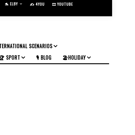
🐬 ELBY
✍️ 4YOU
🎞️ YOUTUBE
NTERNATIONAL SCENARIOS
🏆 SPORT
🎙️ BLOG
🏖️HOLIDAY