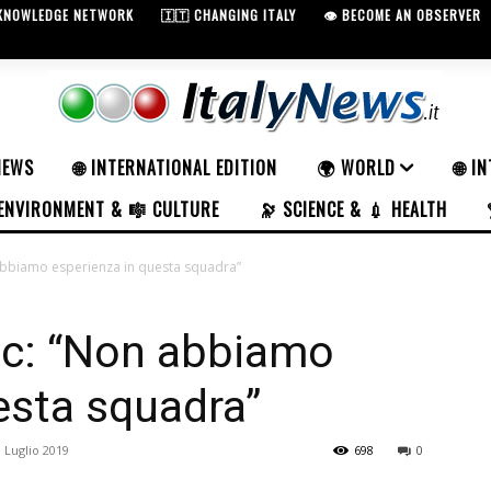
 KNOWLEDGE NETWORK
🇮🇹 CHANGING ITALY
👁️ BECOME AN OBSERVER
NEWS
🌐 INTERNATIONAL EDITION
🌍 WORLD
🌐 I
ENVIRONMENT & 🎼 CULTURE
🔭 SCIENCE & 💉 HEALTH
abbiamo esperienza in questa squadra”
ic: “Non abbiamo
esta squadra”
 Luglio 2019
698
0