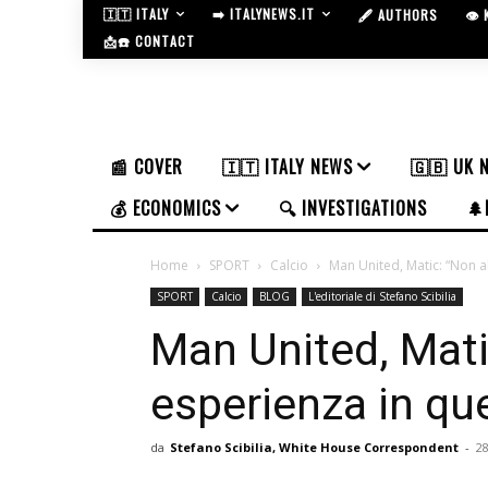
🇮🇹 ITALY
➡️ ITALYNEWS.IT
🖋️ AUTHORS
👁️
📩☎️ CONTACT
📰 COVER
🇮🇹 ITALY NEWS
🇬🇧 UK 
💰 ECONOMICS
🔍 INVESTIGATIONS
🌲
Home
SPORT
Calcio
Man United, Matic: “Non 
SPORT
Calcio
BLOG
L'editoriale di Stefano Scibilia
Man United, Mat
esperienza in qu
da
Stefano Scibilia, White House Correspondent
-
28