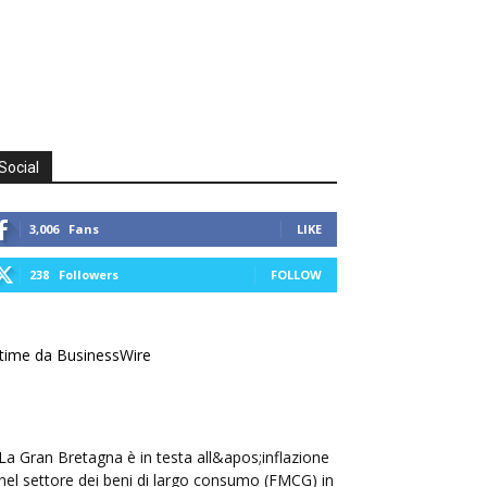
Social
3,006
Fans
LIKE
238
Followers
FOLLOW
time da BusinessWire
La Gran Bretagna è in testa all&apos;inflazione
nel settore dei beni di largo consumo (FMCG) in