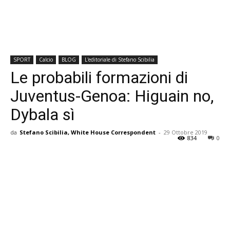
SPORT
Calcio
BLOG
L'editoriale di Stefano Scibilia
Le probabili formazioni di
Juventus-Genoa: Higuain no,
Dybala sì
da
Stefano Scibilia, White House Correspondent
-
29 Ottobre 2019
834
0