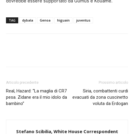
dovrebbe essere supportato da Gumus e Kouamé.
TAG
dybala
Genoa
higuain
juventus
Articolo precedente
Prossimo articolo
Real, Hazard: “La maglia di CR7
Siria, combattenti curdi
pesa. Zidane era il mio idolo da
evacuati da zona cuscinetto
bambino”
voluta da Erdogan
Stefano Scibilia, White House Correspondent