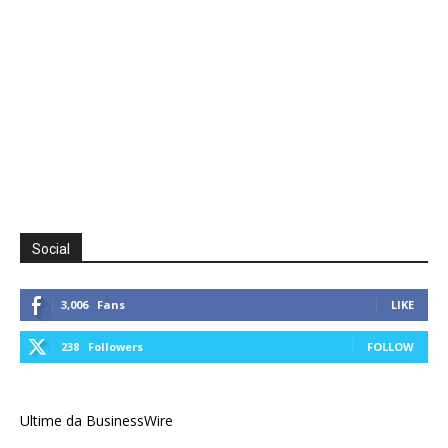
Social
3,006
Fans
LIKE
238
Followers
FOLLOW
Ultime da BusinessWire