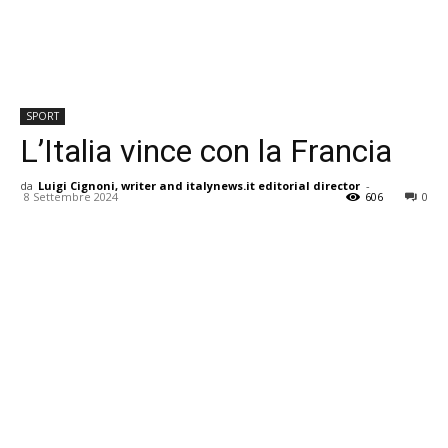
SPORT
L’Italia vince con la Francia
da
Luigi Cignoni, writer and italynews.it editorial director
-
8 Settembre 2024
606
0