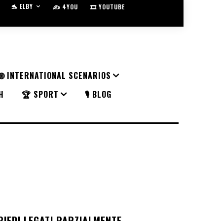
🐬 ELBY
✍️ 4YOU
🎞️ YOUTUBE
🌐 INTERNATIONAL SCENARIOS
H
🏆 SPORT
🎙️ BLOG
PIEDI LEGATI PARZIALMENTE