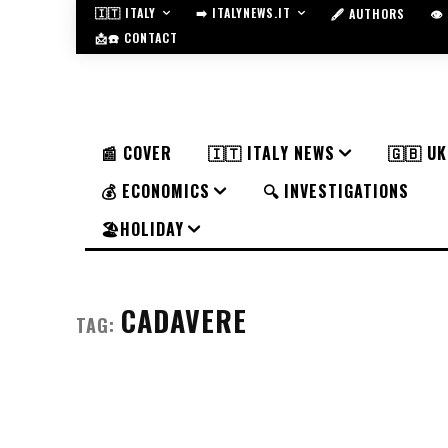
🇮🇹 ITALY
➡️ ITALYNEWS.IT
🖋️ AUTHORS
👁
📩☎️ CONTACT
📰 COVER
🇮🇹 ITALY NEWS
🇬🇧 U
💰 ECONOMICS
🔍 INVESTIGATIONS
🏖️HOLIDAY
CADAVERE
TAG: