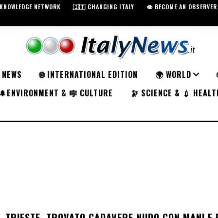
️ KNOWLEDGE NETWORK
🇮🇹 CHANGING ITALY
👁️ BECOME AN OBSERVER
K NEWS
🌐 INTERNATIONAL EDITION
🌍 WORLD
🌲ENVIRONMENT & 🎼 CULTURE
🔭 SCIENCE & 💉 HEALT
TRIESTE, TROVATO CADAVERE NUDO CON MANI E 