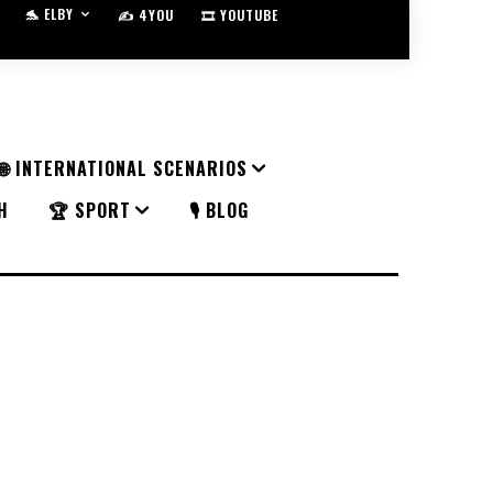
🐬 ELBY
✍️ 4YOU
🎞️ YOUTUBE
🌐 INTERNATIONAL SCENARIOS
H
🏆 SPORT
🎙️ BLOG