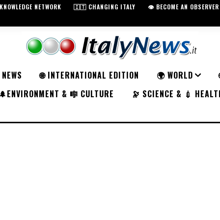
️ KNOWLEDGE NETWORK
🇮🇹 CHANGING ITALY
👁️ BECOME AN OBSERVER
K NEWS
🌐 INTERNATIONAL EDITION
🌍 WORLD
🌲ENVIRONMENT & 🎼 CULTURE
🔭 SCIENCE & 💉 HEALT