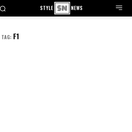
STYLE
NEWS
F1
TAG: