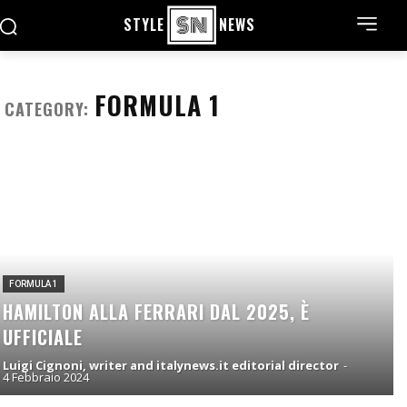
STYLE
NEWS
FORMULA 1
CATEGORY:
FORMULA 1
HAMILTON ALLA FERRARI DAL 2025, È
UFFICIALE
Luigi Cignoni, writer and italynews.it editorial director
-
4 Febbraio 2024