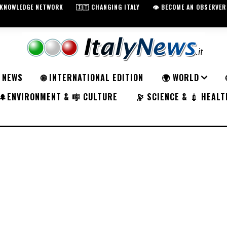
️ KNOWLEDGE NETWORK
🇮🇹 CHANGING ITALY
👁️ BECOME AN OBSERVER
K NEWS
🌐 INTERNATIONAL EDITION
🌍 WORLD
🌲ENVIRONMENT & 🎼 CULTURE
🔭 SCIENCE & 💉 HEALT