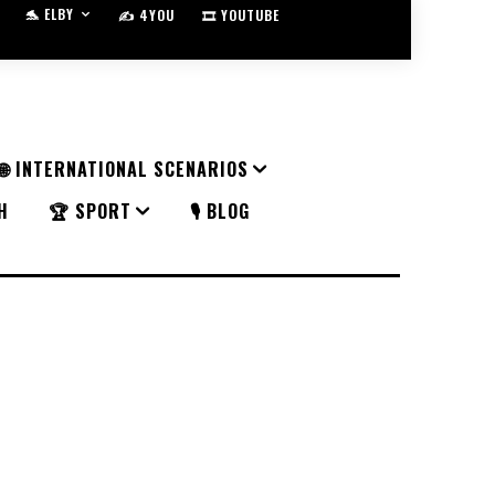
🐬 ELBY
✍️ 4YOU
🎞️ YOUTUBE
🌐 INTERNATIONAL SCENARIOS
H
🏆 SPORT
🎙️ BLOG