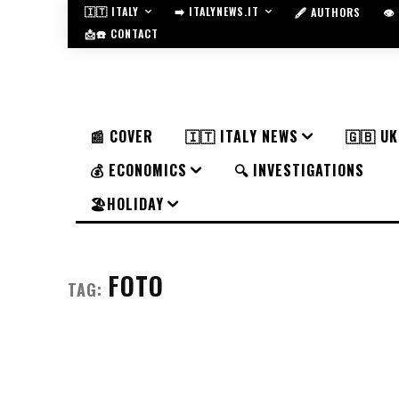
🇮🇹 ITALY
➡️ ITALYNEWS.IT
🖋️ AUTHORS
👁
📩☎️ CONTACT
📰 COVER
🇮🇹 ITALY NEWS
🇬🇧 U
💰 ECONOMICS
🔍 INVESTIGATIONS
🏖️HOLIDAY
FOTO
TAG: