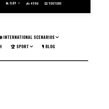
🐬 ELBY
✍️ 4YOU
🎞️ YOUTUBE
🌐 INTERNATIONAL SCENARIOS
H
🏆 SPORT
🎙️ BLOG