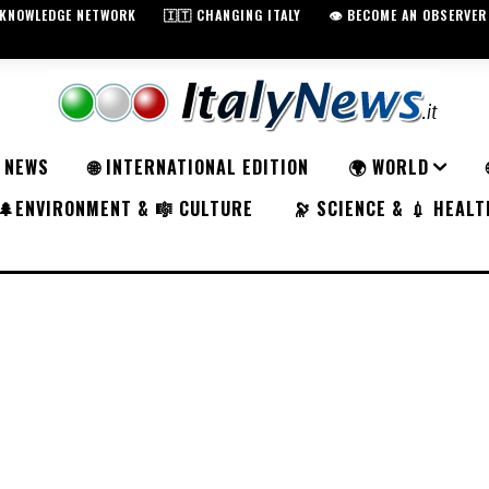
️ KNOWLEDGE NETWORK
🇮🇹 CHANGING ITALY
👁️ BECOME AN OBSERVER
K NEWS
🌐 INTERNATIONAL EDITION
🌍 WORLD
🌲ENVIRONMENT & 🎼 CULTURE
🔭 SCIENCE & 💉 HEALT