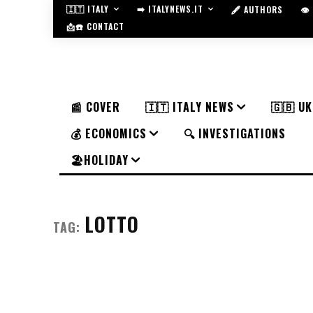
🇮🇹 ITALY
➡️ ITALYNEWS.IT
🖋️ AUTHORS
👁
📩☎️ CONTACT
📰 COVER
🇮🇹 ITALY NEWS
🇬🇧 U
💰 ECONOMICS
🔍 INVESTIGATIONS
🏖️HOLIDAY
LOTTO
TAG: