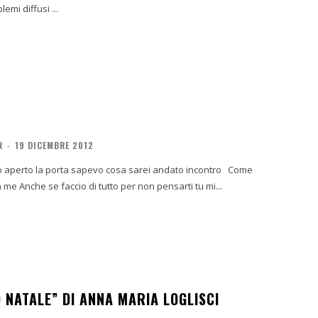
emi diffusi ...
R
-
19 DICEMBRE 2012
ora so che ci sei anche se non ti sento non ti parlo: semplicemente vivi in me Anche se faccio di tutto per non pensarti tu mi...
 NATALE” DI ANNA MARIA LOGLISCI