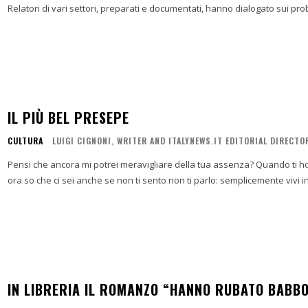
Relatori di vari settori, preparati e documentati, hanno dialogato sui probl
IL PIÙ BEL PRESEPE
CULTURA
LUIGI CIGNONI, WRITER AND ITALYNEWS.IT EDITORIAL DIRECTO
Pensi che ancora mi potrei meravigliare della tua assenza? Quando ti ho aperto la porta sapevo cosa sarei andato incontro Come
IN LIBRERIA IL ROMANZO “HANNO RUBATO BABBO