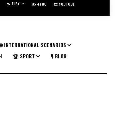
🐬 ELBY
✍️ 4YOU
🎞️ YOUTUBE
🌐 INTERNATIONAL SCENARIOS
H
🏆 SPORT
🎙️ BLOG