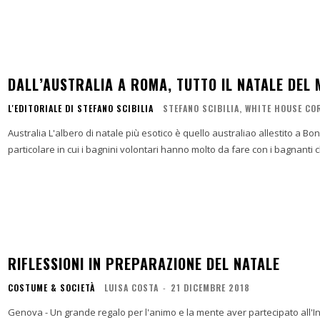
DALL’AUSTRALIA A ROMA, TUTTO IL NATALE DEL
L'EDITORIALE DI STEFANO SCIBILIA
STEFANO SCIBILIA, WHITE HOUSE C
Australia L'albero di natale più esotico è quello australiao allestito a Bondi Beach, Sydney, che sorveglia i bagnanti. Una giornata
particolare in cui i bagnini volontari hanno molto da fare con i bagnanti c
RIFLESSIONI IN PREPARAZIONE DEL NATALE
COSTUME & SOCIETÀ
LUISA COSTA
-
21 DICEMBRE 2018
Genova - Un grande regalo per l'animo e la mente aver partecipato all'Incon