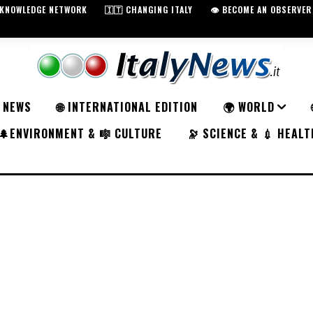
️ KNOWLEDGE NETWORK
🇮🇹 CHANGING ITALY
👁️ BECOME AN OBSERVER
K NEWS
🌐 INTERNATIONAL EDITION
🌍 WORLD
🌲ENVIRONMENT & 🎼 CULTURE
🔭 SCIENCE & 💉 HEALT