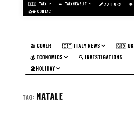
🇮🇹 ITALY
➡️ ITALYNEWS.IT
🖋️ AUTHORS
👁
📩☎️ CONTACT
📰 COVER
🇮🇹 ITALY NEWS
🇬🇧 U
💰 ECONOMICS
🔍 INVESTIGATIONS
🏖️HOLIDAY
NATALE
TAG: