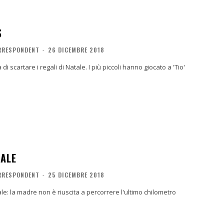
S
ORRESPONDENT
-
26 DICEMBRE 2018
i scartare i regali di Natale. I più piccoli hanno giocato a 'Tio'
TALE
ORRESPONDENT
-
25 DICEMBRE 2018
tale: la madre non è riuscita a percorrere l'ultimo chilometro