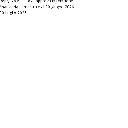
Reply S.p.A: Il C.d.A. approva la relazione
finanziaria semestrale al 30 giugno 2026
30 Luglio 2026