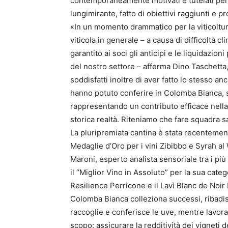
contemporaneamente motivati e tutelati perc
lungimirante, fatto di obiettivi raggiunti e p
«In un momento drammatico per la viticoltur
viticola in generale – a causa di difficoltà c
garantito ai soci gli anticipi e le liquidazioni
del nostro settore – afferma Dino Taschetta
soddisfatti inoltre di aver fatto lo stesso a
hanno potuto conferire in Colomba Bianca, s
rappresentando un contributo efficace nella
storica realtà. Riteniamo che fare squadra s
La pluripremiata cantina è stata recentement
Medaglie d’Oro per i vini Zibibbo e Syrah a
Maroni, esperto analista sensoriale tra i più 
il “Miglior Vino in Assoluto” per la sua cate
Resilience Perricone e il Lavì Blanc de Noi
Colomba Bianca colleziona successi, ribadisc
raccoglie e conferisce le uve, mentre lavor
scopo: assicurare la redditività dei vigneti d