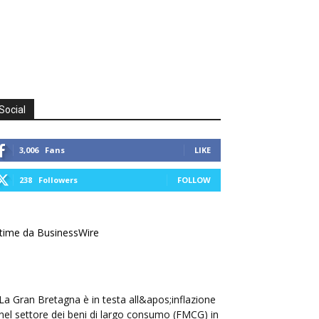
Social
3,006
Fans
LIKE
238
Followers
FOLLOW
time da BusinessWire
La Gran Bretagna è in testa all&apos;inflazione
nel settore dei beni di largo consumo (FMCG) in