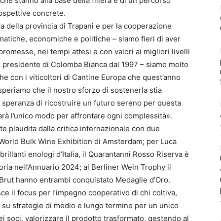
hé stanno alla base della filiera e di un percorso
rospettive concrete.
a della provincia di Trapani e per la cooperazione
limatiche, economiche e politiche – siamo fieri di aver
 promesse, nei tempi attesi e con valori ai migliori livelli
, presidente di Colomba Bianca dal 1997 – siamo molto
nche con i viticoltori di Cantine Europa che quest’anno
periamo che il nostro sforzo di sostenerla stia
 speranza di ricostruire un futuro sereno per questa
arà l’unico modo per affrontare ogni complessità».
e plaudita dalla critica internazionale con due
l World Bulk Wine Exhibition di Amsterdam; per Luca
brillanti enologi d’Italia, il Quarantanni Rosso Riserva è
goria nell’Annuario 2024; al Berliner Wein Trophy il
r Brut hanno entrambi conquistato Medaglie d’Oro.
e il focus per l’impegno cooperativo di chi coltiva,
a su strategie di medio e lungo termine per un unico
ei soci, valorizzare il prodotto trasformato, gestendo al