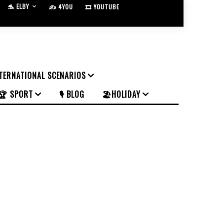
🐬 ELBY
✍️ 4YOU
🎞️ YOUTUBE
NTERNATIONAL SCENARIOS
🏆 SPORT
🎙️ BLOG
🏖️HOLIDAY