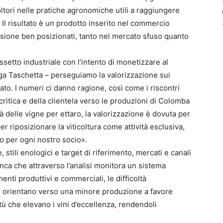
oltori nelle pratiche agronomiche utili a raggiungere
Il risultato è un prodotto inserito nel commercio
ssione ben posizionati, tanto nel mercato sfuso quanto
setto industriale con l’intento di monetizzare al
a Taschetta – perseguiamo la valorizzazione sui
ato. I numeri ci danno ragione, così come i riscontri
a critica e della clientela verso le produzioni di Colomba
à delle vigne per ettaro, la valorizzazione è dovuta per
er riposizionare la viticoltura come attività esclusiva,
o per ogni nostro socio».
, stili enologici e target di riferimento, mercati e canali
anca che attraverso l’analisi monitora un sistema
ti produttivi e commerciali, le difficoltà
i orientano verso una minore produzione a favore
virtù che elevano i vini d’eccellenza, rendendoli