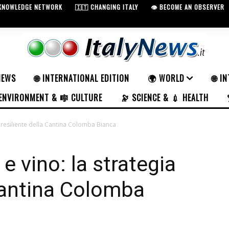
 KNOWLEDGE NETWORK
🇮🇹 CHANGING ITALY
👁️ BECOME AN OBSERVER
NEWS
🌐 INTERNATIONAL EDITION
🌍 WORLD
🌐 I
ENVIRONMENT & 🎼 CULTURE
🔭 SCIENCE & 💉 HEALTH
ia resiliente della Cantina Colomba Bianca
e vino: la strategia
 Cantina Colomba