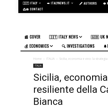
🇮🇹 ITALY
➡️ ITALYNEWS.IT
🖋️ AUTHORS
👁️
📩☎️ CONTACT
📰 COVER
🇮🇹 ITALY NEWS
🇬🇧 UK 
💰 ECONOMICS
🔍 INVESTIGATIONS
🌲
Home
ITALIA
Sicilia, economia e vino: la strateg
ITALIA
Sicilia, economia 
resiliente della
Bianca