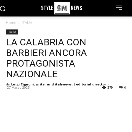
STYLE
NEWS
Home
ITALIA
ITALIA
LA CALABRIA CON
BARBIERI ANCORA
PROTAGONISTA
NAZIONALE
da
Luigi Cignoni, writer and italynews.it editorial director
-
27 Marzo 2025
379
0