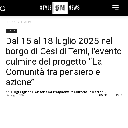
STYLE
NEWS
Home
ITALIA
ITALIA
Dal 15 al 18 luglio 2025 nel
borgo di Cesi di Terni, l’evento
culmine del progetto “La
Comunità tra pensiero e
azione”
da
Luigi Cignoni, writer and italynews.it editorial director
-
4 Luglio 2025
303
0