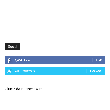
Social
3,006
Fans
LIKE
238
Followers
FOLLOW
Ultime da BusinessWire