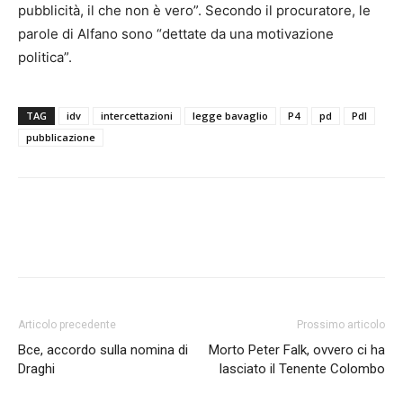
pubblicità, il che non è vero”. Secondo il procuratore, le
parole di Alfano sono “dettate da una motivazione
politica”.
TAG
idv
intercettazioni
legge bavaglio
P4
pd
Pdl
pubblicazione
Articolo precedente
Prossimo articolo
Bce, accordo sulla nomina di
Morto Peter Falk, ovvero ci ha
Draghi
lasciato il Tenente Colombo