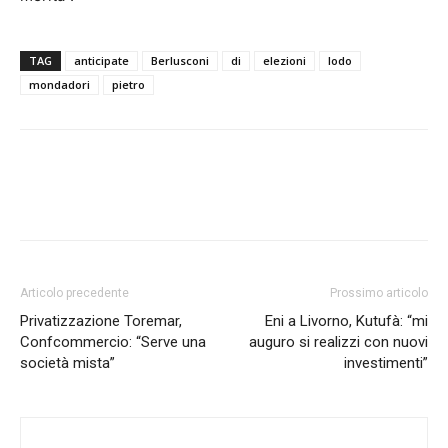
TAG
anticipate
Berlusconi
di
elezioni
lodo
mondadori
pietro
Articolo precedente
Prossimo articolo
Privatizzazione Toremar,
Eni a Livorno, Kutufà: “mi
Confcommercio: “Serve una
auguro si realizzi con nuovi
società mista”
investimenti”