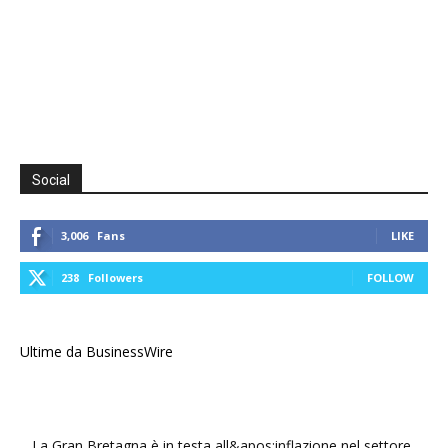
Social
3,006
Fans
LIKE
238
Followers
FOLLOW
Ultime da BusinessWire
La Gran Bretagna è in testa all&apos;inflazione nel settore