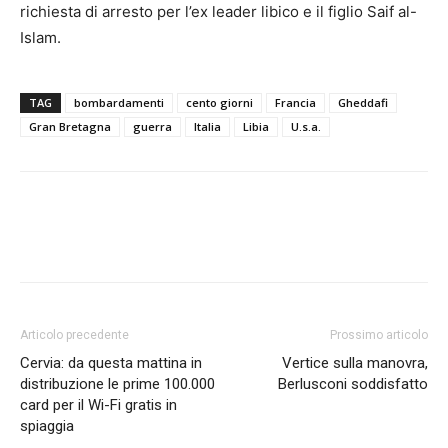
richiesta di arresto per l’ex leader libico e il figlio Saif al-
Islam.
TAG
bombardamenti
cento giorni
Francia
Gheddafi
Gran Bretagna
guerra
Italia
Libia
U.s.a.
Articolo precedente
Prossimo articolo
Cervia: da questa mattina in
Vertice sulla manovra,
distribuzione le prime 100.000
Berlusconi soddisfatto
card per il Wi-Fi gratis in
spiaggia