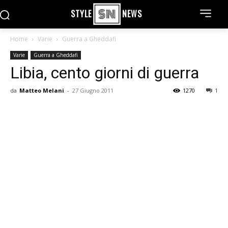
STYLE
NEWS
Home
Varie
Guerra a Gheddafi
Varie
Guerra a Gheddafi
Libia, cento giorni di guerra
da
Matteo Melani
-
27 Giugno 2011
1270
1