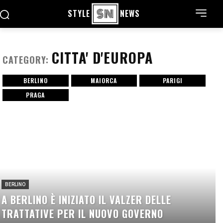
STYLE
NEWS
CITTA' D'EUROPA
CATEGORY:
BERLINO
MAIORCA
PARIGI
PRAGA
BERLINO
A BERLINO È INIZIATO IL VALZER DELLE
TRATTATIVE PER IL NUOVO GOVERNO