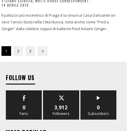
STEFANO SCIBILIA, WHITE HOUSE CORRESPONDENT
-
14 APRILE 2019
Il palazzo più eccentrico di Praga è la sinuosa Casa Danzante (in
ceco Tancící dum) nella Città Nuova, nota anche come “Fred e
Ginger” dalla celebre coppia di ballerini Fred Astaire Ginger...
1
2
3
FOLLOW US
0
3,912
0
Fans
Followers
Subscribers