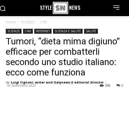
STYLE
NEWS
Home
SCIENZE
CNR
SCIENZE
CNR
INTERNET
SCIENZA E SALUTE
SALUTE
Tumori, “dieta mima digiuno”
efficace per combatterli
secondo uno studio italiano:
ecco come funziona
da
Luigi Cignoni, writer and italynews.it editorial director
-
30 Settembre 2023
510
0