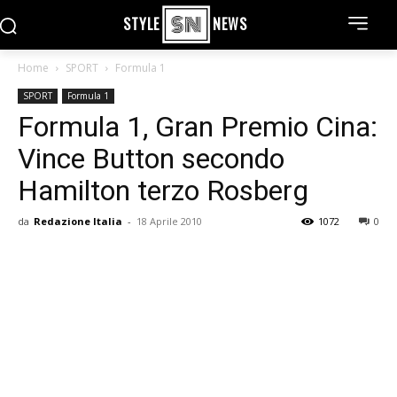
STYLE
NEWS
Home
SPORT
Formula 1
SPORT
Formula 1
Formula 1, Gran Premio Cina:
Vince Button secondo
Hamilton terzo Rosberg
da
Redazione Italia
-
18 Aprile 2010
1072
0