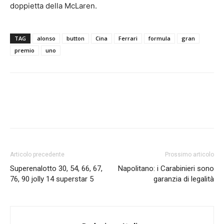
doppietta della McLaren.
TAG
alonso
button
Cina
Ferrari
formula
gran
premio
uno
Articolo precedente
Prossimo articolo
Superenalotto 30, 54, 66, 67,
Napolitano: i Carabinieri sono
76, 90 jolly 14 superstar 5
garanzia di legalità