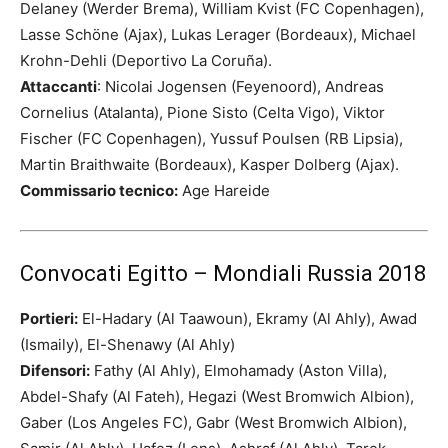
Delaney (Werder Brema), William Kvist (FC Copenhagen),
Lasse Schöne (Ajax), Lukas Lerager (Bordeaux), Michael
Krohn-Dehli (Deportivo La Coruña).
Attaccanti
: Nicolai Jogensen (Feyenoord), Andreas
Cornelius (Atalanta), Pione Sisto (Celta Vigo), Viktor
Fischer (FC Copenhagen), Yussuf Poulsen (RB Lipsia),
Martin Braithwaite (Bordeaux), Kasper Dolberg (Ajax).
Commissario tecnico:
Age Hareide
Convocati Egitto – Mondiali Russia 2018
Portieri:
El-Hadary (Al Taawoun), Ekramy (Al Ahly), Awad
(Ismaily), El-Shenawy (Al Ahly)
Difensori:
Fathy (Al Ahly), Elmohamady (Aston Villa),
Abdel-Shafy (Al Fateh), Hegazi (West Bromwich Albion),
Gaber (Los Angeles FC), Gabr (West Bromwich Albion),