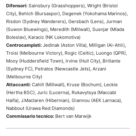
Difensori:
Sainsbury (Grasshoppers), Wright (Bristol
City), Behich (Bursaspor), Degenek (Yokohama Marinos),
Risdon (Sydney Wanderers), Gersbach (Lens), Jurman
(Suwon Bluewings), Meredith (Millwall), Susnjar (Mlada
Boleslav), Karacic (NK Lokomotiva)
Centrocampisti:
Jedinak (Aston Villa), Milligan (Al-Ahli),
Troisi (Melbourne Victory), Rogic (Celtic), Luongo (QPR),
Mooy (Huddersfield Town), Irvine (Hull City), Brillante
(Sydney FC), Petratos (Newcastle Jets), Arzani
(Melbourne City)
Attaccanti:
Cahill (Millwall), Kruse (Bochum), Leckie
(Hertha BSC), Juric (Lucerna), Rukavytsya (Maccabi
Haifa), J.Maclaren (Hibernian), Giannou (AEK Larnaca),
Nabbout (Urawa Red Diamonds)
Commissario tecnico:
Bert van Marwijk