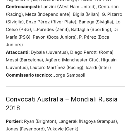
Centrocampisti:
Lanzini (West Ham United), Centurión
(Racing), Meza (Independiente), Biglia (Milan), G. Pizarro
(Siviglia), Enzo Pérez (River Plate), Banega (Siviglia), Lo
Celso (PSG), L.Paredes (Zenit), Battaglia (Sporting), Di
María (PSG), Pavon (Boca Juniors), P. Pérez (Boca
Juniors)
Attaccanti:
Dybala (Juventus), Diego Perotti (Roma),
Messi (Barcelona), Agüero (Manchester City), Higuain
(Juventus), Lautaro Martínez (Racing), Icardi (Inter)
Commissario tecnico:
Jorge Sampaoli
Convocati Australia – Mondiali Russia
2018
Portieri:
Ryan (Brighton), Langerak (Nagoya Grampus),
Jones (Feyenoord), Vukovic (Genk)