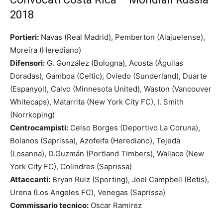
2018
Portieri:
Navas (Real Madrid), Pemberton (Alajuelense),
Moreira (Herediano)
Difensori:
G. González (Bologna), Acosta (Águilas
Doradas), Gamboa (Celtic), Oviedo (Sunderland), Duarte
(Espanyol), Calvo (Minnesota United), Waston (Vancouver
Whitecaps), Matarrita (New York City FC), I. Smith
(Norrkoping)
Centrocampisti:
Celso Borges (Deportivo La Coruna),
Bolanos (Saprissa), Azofeifa (Herediano), Tejeda
(Losanna), D.Guzmán (Portland Timbers), Wallace (New
York City FC), Colindres (Saprissa)
Attaccanti:
Bryan Ruiz (Sporting), Joel Campbell (Betis),
Urena (Los Angeles FC), Venegas (Saprissa)
Commissario tecnico:
Oscar Ramirez