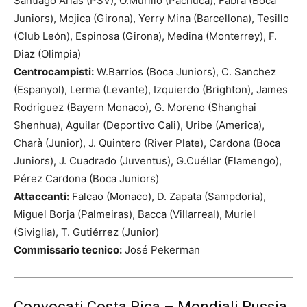
Santiago Arias (PSV), O.Murillo (Pachuca), Fabra (Boca
Juniors), Mojica (Girona), Yerry Mina (Barcellona), Tesillo
(Club León), Espinosa (Girona), Medina (Monterrey), F.
Diaz (Olimpia)
Centrocampisti:
W.Barrios (Boca Juniors), C. Sanchez
(Espanyol), Lerma (Levante), Izquierdo (Brighton), James
Rodriguez (Bayern Monaco), G. Moreno (Shanghai
Shenhua), Aguilar (Deportivo Cali), Uribe (America),
Charà (Junior), J. Quintero (River Plate), Cardona (Boca
Juniors), J. Cuadrado (Juventus), G.Cuéllar (Flamengo),
Pérez Cardona (Boca Juniors)
Attaccanti:
Falcao (Monaco), D. Zapata (Sampdoria),
Miguel Borja (Palmeiras), Bacca (Villarreal), Muriel
(Siviglia), T. Gutiérrez (Junior)
Commissario tecnico:
José Pekerman
Convocati Costa Rica – Mondiali Russia