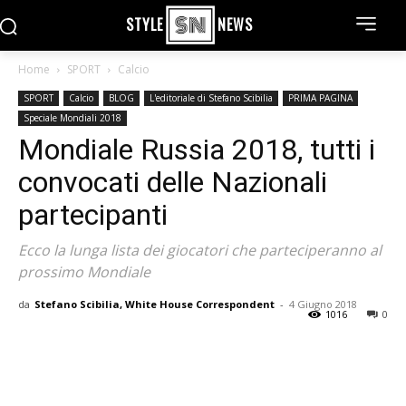
STYLE
NEWS
Home
SPORT
Calcio
SPORT
Calcio
BLOG
L'editoriale di Stefano Scibilia
PRIMA PAGINA
Speciale Mondiali 2018
Mondiale Russia 2018, tutti i
convocati delle Nazionali
partecipanti
Ecco la lunga lista dei giocatori che parteciperanno al
prossimo Mondiale
da
Stefano Scibilia, White House Correspondent
-
4 Giugno 2018
1016
0