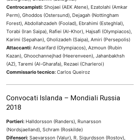
Centrocampisti:
Shojaei (AEK Atene), Ezatolahi (Amkar
Perm), Ghoddos (Ostersund), Dejagah (Nottingham
Forest), Abdollahzadeh (Foolad), Ebrahimi (Esteghlal),
Torabi (Iran Saipa), Rafiei (Al-Khor), Hajsafi (Olympiacos),
Karimi (Sepahan), Gholizadeh (Saipa), Amiri (Persepolis)
Attaccanti:
Ansarifard (Olympiacos), Azmoun (Rubin
Kazan), Ghoochannejhad (Heerenveen), Jahanbakhsh
(AZ), Taremi (Al-Gharafa), Rezaei (Charleroi)
Commissario tecnico:
Carlos Queiroz
Convocati Islanda – Mondiali Russia
2018
Portieri:
Halldorsson (Randers), Runarsson
(Nordsjaelland), Schram (Roskilde)
Difensori:
Saevarsson (Valur), R. Sigurdsson (Rostov),