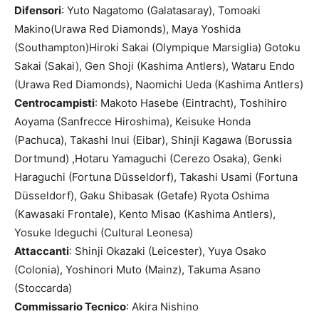
Difensori
: Yuto Nagatomo (Galatasaray), Tomoaki
Makino(Urawa Red Diamonds), Maya Yoshida
(Southampton)Hiroki Sakai (Olympique Marsiglia) Gotoku
Sakai (Sakai), Gen Shoji (Kashima Antlers), Wataru Endo
(Urawa Red Diamonds), Naomichi Ueda (Kashima Antlers)
Centrocampisti
:
Makoto Hasebe (Eintracht),
Toshihiro
Aoyama (Sanfrecce Hiroshima), Keisuke Honda
(Pachuca), Takashi Inui (Eibar), Shinji Kagawa (Borussia
Dortmund) ,Hotaru Yamaguchi (
Cerezo
Osaka), Genki
Haraguchi (Fortuna Düsseldorf), Takashi Usami (Fortuna
Düsseldorf), Gaku Shibasak (Getafe) Ryota Oshima
(Kawasaki Frontale), Kento Misao (Kashima Antlers),
Yosuke Ideguchi (Cultural Leonesa)
Attaccanti
: Shinji Okazaki (Leicester), Yuya Osako
(Colonia), Yoshinori Muto (Mainz), Takuma Asano
(Stoccarda)
Commissario Tecnico
: Akira Nishino