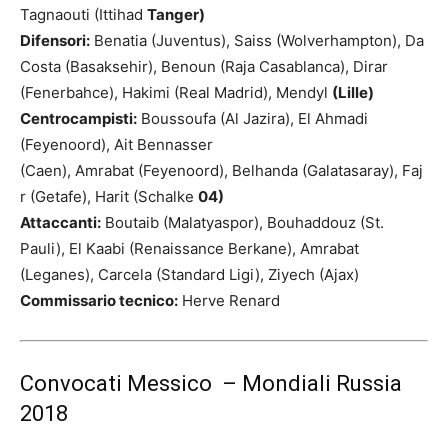
Tagnaouti (Ittihad
Tanger)
Difensori:
Benatia (Juventus), Saiss (Wolverhampton), Da
Costa (Basaksehir), Benoun (Raja Casablanca), Dirar
(Fenerbahce), Hakimi (Real Madrid), Mendyl
(Lille)
Centrocampisti:
Boussoufa (Al Jazira), El Ahmadi
(Feyenoord), Ait Bennasser
(Caen), Amrabat (Feyenoord), Belhanda (Galatasaray), Faj
r (Getafe), Harit (Schalke
04)
Attaccanti:
Boutaib (Malatyaspor), Bouhaddouz (St.
Pauli), El Kaabi (Renaissance Berkane), Amrabat
(Leganes), Carcela (Standard Ligi), Ziyech (Ajax)
Commissario tecnico:
Herve Renard
Convocati Messico – Mondiali Russia
2018