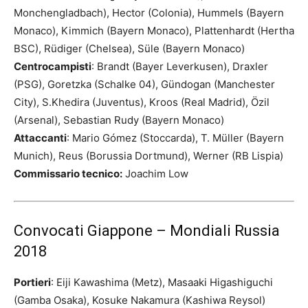
Monchengladbach), Hector (Colonia), Hummels (Bayern
Monaco), Kimmich (Bayern Monaco), Plattenhardt (Hertha
BSC), Rüdiger (Chelsea), Süle (Bayern Monaco)
Centrocampisti
: Brandt (Bayer Leverkusen), Draxler
(PSG), Goretzka (Schalke 04), Gündogan (Manchester
City), S.Khedira (Juventus), Kroos (Real Madrid), Özil
(Arsenal), Sebastian Rudy (Bayern Monaco)
Attaccanti
: Mario Gómez (Stoccarda), T. Müller (Bayern
Munich), Reus (Borussia Dortmund), Werner (RB Lispia)
Commissario tecnico:
Joachim Low
Convocati Giappone – Mondiali Russia
2018
Portieri
:
Eiji Kawashima (Metz), Masaaki Higashiguchi
(Gamba Osaka), Kosuke Nakamura (Kashiwa Reysol)