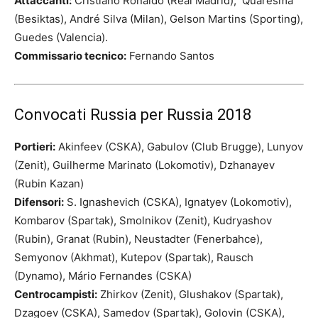
Attaccanti:
Cristiano Ronaldo (Real Madrid), Quaresma
(Besiktas), André Silva (Milan), Gelson Martins (Sporting),
Guedes (Valencia).
Commissario tecnico:
Fernando Santos
Convocati Russia per Russia 2018
Portieri:
Akinfeev (CSKA), Gabulov (Club Brugge), Lunyov
(Zenit), Guilherme Marinato (Lokomotiv), Dzhanayev
(Rubin Kazan)
Difensori:
S. Ignashevich (CSKA), Ignatyev (Lokomotiv),
Kombarov (Spartak), Smolnikov (Zenit), Kudryashov
(Rubin), Granat (Rubin), Neustadter (Fenerbahce),
Semyonov (Akhmat), Kutepov (Spartak), Rausch
(Dynamo), Mário Fernandes (CSKA)
Centrocampisti:
Zhirkov (Zenit), Glushakov (Spartak),
Dzagoev (CSKA), Samedov (Spartak), Golovin (CSKA),