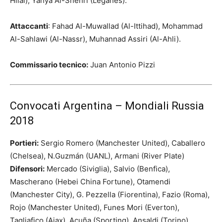
Hilal), Yahya Al-Shehri (Leganes).
Attaccanti
: Fahad Al-Muwallad (Al-Ittihad), Mohammad
Al-Sahlawi (Al-Nassr), Muhannad Assiri (Al-Ahli).
Commissario tecnico:
Juan Antonio Pizzi
Convocati Argentina – Mondiali Russia
2018
Portieri:
Sergio Romero (Manchester United), Caballero
(Chelsea), N.Guzmán (UANL), Armani (River Plate)
Difensori:
Mercado (Siviglia), Salvio (Benfica),
Mascherano (Hebei China Fortune), Otamendi
(Manchester City), G. Pezzella (Fiorentina), Fazio (Roma),
Rojo (Manchester United), Funes Mori (Everton),
Tagliafico (Ajax), Acuña (Sporting), Ansaldi (Torino)