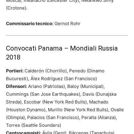
Mosca), Iheanacho (Leicester City), Nwankwo Simy
(Crotone).
Commissario tecnico:
Gernot Rohr
Convocati Panama – Mondiali Russia
2018
Portieri:
Calderón (Chorrillo), Penedo (Dinamo
Bucuresti), Álex Rodríguez (San Francisco)
Difensori:
Ariano (Patriotas), Baloy (Municipal),
Cummings (San Jose Earthquakes), Davis (Dunajska
Streda), Escobar (New York Red Bulls), Machado
(Houston Dynamo), Murillo (New York Red Bulls), Ovalle
(Olimpia), Palacios (San Francisco), Peralta (Alianza),
Torres (Seattle Sounders)
Centrocampisti:
Ávila (Gent), Bárcenas (Tapachula),