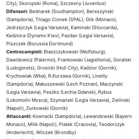
City), Skorupski (Roma), Szczesny (Juventus)
Difensori:
Bednarek (Southampton), Bereszynski
(Sampdoria), Thiago Cionek (SPAL), Glik (Monaco),
Jedrzejczyk (Legia Varsavia), Kaminski (Stoccarda),
Kedziora (Dynamo Kiev), Pazdan (Legia Varsavia),
Piszczek (Borussia Dortmund)
Centrocampisti:
Blaszczykowski (Wolfsburg),
Dawidowicz (Palermo), Frankowski (Jagiellonia), Goralski
(Ludogorets), Grosicki (Hull City), Kadzior (Gornik),
Krychowiak (Wba), R.Kurzawa (Gornik), Linetty
(Sampdoria), Makuszewski (Lech Poznan), Maczynski
(Legia Varsavia), Peszko (Lechia Gdansk), Rybus
(Lokomotiv Mosca), Szymanski (Legia Varsavia), Zielinski
(Napoli), Zurkowski (Gornik)
Attaccanti:
Kownacki (Sampdoria), Lewandowski (Bayern
Monaco), Milik (Napoli), Piatek (Cracovia), Teodorczyk
(Anderlecht), Wilczek (Brondby)