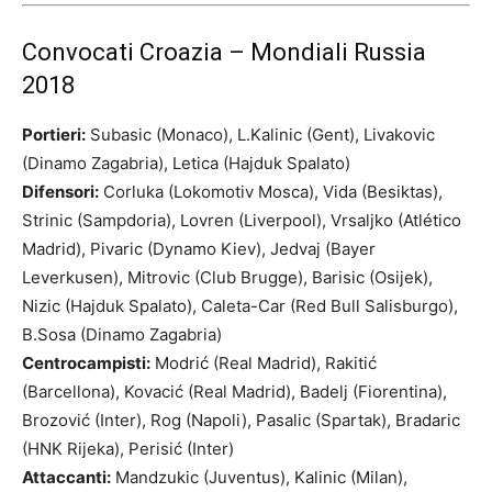
Convocati Croazia – Mondiali Russia
2018
Portieri:
Subasic (Monaco), L.Kalinic (Gent), Livakovic
(Dinamo Zagabria), Letica (Hajduk Spalato)
Difensori:
Corluka (Lokomotiv Mosca), Vida (Besiktas),
Strinic (Sampdoria), Lovren (Liverpool), Vrsaljko (Atlético
Madrid), Pivaric (Dynamo Kiev), Jedvaj (Bayer
Leverkusen), Mitrovic (Club Brugge), Barisic (Osijek),
Nizic (Hajduk Spalato), Caleta-Car (Red Bull Salisburgo),
B.Sosa (Dinamo Zagabria)
Centrocampisti:
Modrić (Real Madrid), Rakitić
(Barcellona), Kovacić (Real Madrid), Badelj (Fiorentina),
Brozović (Inter), Rog (Napoli), Pasalic (Spartak), Bradaric
(HNK Rijeka), Perisić (Inter)
Attaccanti:
Mandzukic (Juventus), Kalinic (Milan),