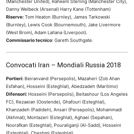
(Manchester United), Raheem Sterling (Manchester City),
Danny Welbeck (Arsenal) Harry Kane (Tottenham)
Riserve:
Tom Heaton (Burnley), James Tarkowski
(Burnley), Lewis Cook (Bournemouth), Jake Livermore
(West Brom), Adam Lallana (Liverpool).
Commissario tecnico
: Gareth Southgate.
Convocati Iran – Mondiali Russia 2018
Portieri:
Beiranvand (Persepolis), Mazaheri (Zob Ahan
Esfahan), Hosseini (Esteghlal), Abedzadeh (Maritimo)
Difensori:
Hosseini (Persepolis), Beitashour (Los Angeles
FC), Rezaeian (Oostende), Ghafouri (Esteghlal),
Khanzadeh (Padideh), Ansari (Persepolis), Mohammadi
(Akhmat), Montazeri (Esteghlal), Aghaei (Sepahan),
Noorafkan (Esteghlal), Pouraliganji (Al-Sadd), Hosseini
(Esteghlal), Cheshmi (Esteghlal)