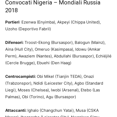
Convocati Nigeria – Mondiali Russia
2018
Portieri
: Ezenwa (Enyimba), Akpeyi (Chippa United),
Uzoho (Deportivo Fabril)
Difensori:
Troost-Ekong (Bursaspor), Balogun (Mainz),
Aina (Hull City), Omeruo (Kasimpasa), Idowu (Amkar
Perm), Awaziem (Nantes), Abdullahi (Bursaspor), Echiéjilé
(Cercle Brugge), Ebuehi (Den Haag)
Centrocampisti:
Obi Mikel (Tianjin TEDA), Onazi
(Trabzonspor), Ndidi (Leicester City), Agbo (Standard
Liegi), Moses (Chelsea), Iwobi (Arsenal), Etebo (Las
Palmas), Obi (Torino), Agu (Bursaspor)
Attaccanti:
Ighalo (Changchun Yatai), Musa (CSKA