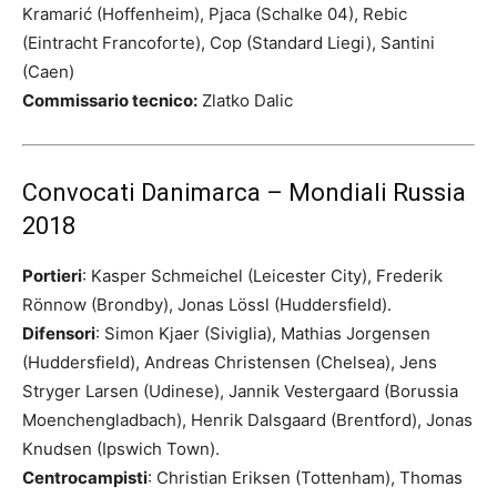
Kramarić (Hoffenheim), Pjaca (Schalke 04), Rebic
(Eintracht Francoforte), Cop (Standard Liegi), Santini
(Caen)
Commissario tecnico:
Zlatko Dalic
Convocati Danimarca – Mondiali Russia
2018
Portieri
: Kasper Schmeichel (Leicester City), Frederik
Rönnow (Brondby), Jonas Lössl (Huddersfield).
Difensori
: Simon Kjaer (Siviglia), Mathias Jorgensen
(Huddersfield), Andreas Christensen (Chelsea), Jens
Stryger Larsen (Udinese), Jannik Vestergaard (Borussia
Moenchengladbach), Henrik Dalsgaard (Brentford), Jonas
Knudsen (Ipswich Town).
Centrocampisti
: Christian Eriksen (Tottenham), Thomas