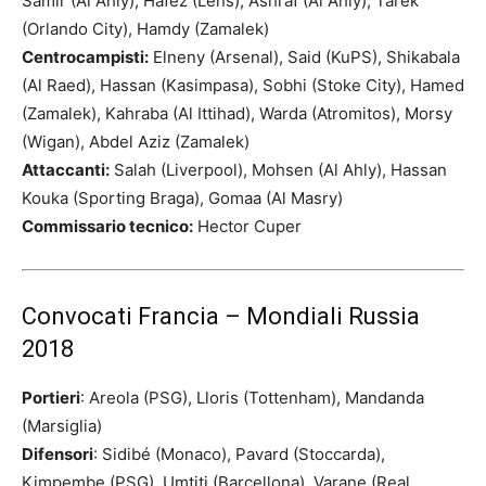
Samir (Al Ahly), Hafez (Lens), Ashraf (Al Ahly), Tarek
(Orlando City), Hamdy (Zamalek)
Centrocampisti:
Elneny (Arsenal), Said (KuPS), Shikabala
(Al Raed), Hassan (Kasimpasa), Sobhi (Stoke City), Hamed
(Zamalek), Kahraba (Al Ittihad), Warda (Atromitos), Morsy
(Wigan), Abdel Aziz (Zamalek)
Attaccanti:
Salah (Liverpool), Mohsen (Al Ahly), Hassan
Kouka (Sporting Braga), Gomaa (Al Masry)
Commissario tecnico:
Hector Cuper
Convocati Francia – Mondiali Russia
2018
Portieri
: Areola (PSG), Lloris (Tottenham), Mandanda
(Marsiglia)
Difensori
: Sidibé (Monaco), Pavard (Stoccarda),
Kimpembe (PSG), Umtiti (Barcellona), Varane (Real