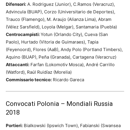
Difensori:
A. Rodriguez (Junior), C.Ramos (Veracruz),
Advincula (BUAP), Corzo (Universitario de Deportes),
Trauco (Flamengo), M. Araujo (Alianza Lima), Abram
(Vélez Sarsfield), Loyola (Melgar), Santamaria (Puebla)
Centrocampisti:
Yotun (Orlando City), Cueva (San
Paolo), Hurtado (Vitoria de Guimaraes), Tapia
(Feyenoord), Flores (AaB), Andy Polo (Portland Timbers),
Aquino (BUAP), Peña (Granada), Cartagena (Veracruz)
Attaccanti:
Farfan (Lokomotiv Mosca), André Carrillo
(Watford), Raúl Ruidíaz (Morelia)
Commissario tecnico:
Ricardo Gareca
Convocati Polonia – Mondiali Russia
2018
Portieri:
Bialkowski (Ipswich Town), Fabianski (Swansea