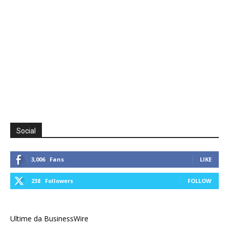
Social
3,006
Fans
LIKE
238
Followers
FOLLOW
Ultime da BusinessWire