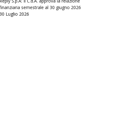
Reply S.p.A: Il C.d.A. approva la relazione
finanziaria semestrale al 30 giugno 2026
30 Luglio 2026