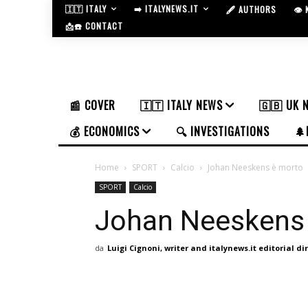
🇮🇹 ITALY
➡️ ITALYNEWS.IT
🖋️ AUTHORS
👁️
📩☎️ CONTACT
📰 COVER
🇮🇹 ITALY NEWS
🇬🇧 UK 
💰 ECONOMICS
🔍 INVESTIGATIONS
🌲
Home
SPORT
Calcio
Johan Neeskens è morto
SPORT
Calcio
Johan Neeskens
da
Luigi Cignoni, writer and italynews.it editorial di