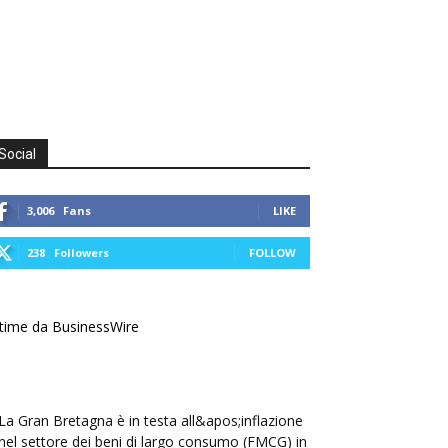
Social
3,006
Fans
LIKE
238
Followers
FOLLOW
time da BusinessWire
La Gran Bretagna è in testa all&apos;inflazione
nel settore dei beni di largo consumo (FMCG) in