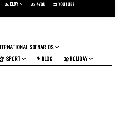
🐬 ELBY
✍️ 4YOU
🎞️ YOUTUBE
NTERNATIONAL SCENARIOS
🏆 SPORT
🎙️ BLOG
🏖️HOLIDAY