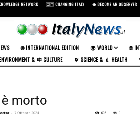
 KNOWLEDGE NETWORK
🇮🇹 CHANGING ITALY
👁️ BECOME AN OBSERVER
NEWS
🌐 INTERNATIONAL EDITION
🌍 WORLD
🌐 I
ENVIRONMENT & 🎼 CULTURE
🔭 SCIENCE & 💉 HEALTH
 è morto
rector
-
7 Ottobre 2024
603
0