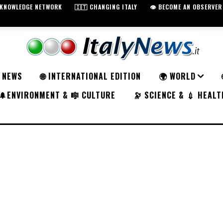
️ KNOWLEDGE NETWORK
🇮🇹 CHANGING ITALY
👁️ BECOME AN OBSERVER
K NEWS
🌐 INTERNATIONAL EDITION
🌍 WORLD
🌲ENVIRONMENT & 🎼 CULTURE
🔭 SCIENCE & 💉 HEALT