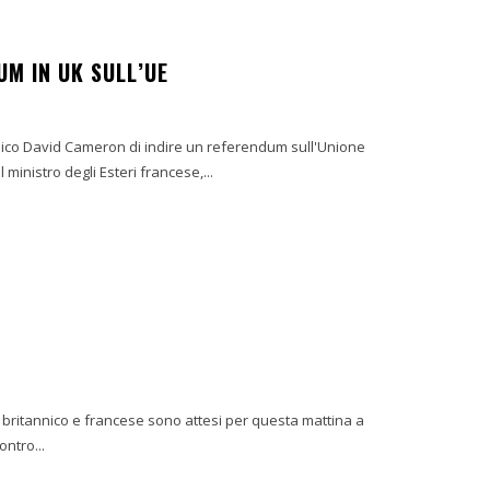
M IN UK SULL’UE
nico David Cameron di indire un referendum sull'Unione
il ministro degli Esteri francese,...
r britannico e francese sono attesi per questa mattina a
o la missione contro...