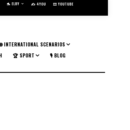
🐬 ELBY
✍️ 4YOU
🎞️ YOUTUBE
🌐 INTERNATIONAL SCENARIOS
H
🏆 SPORT
🎙️ BLOG