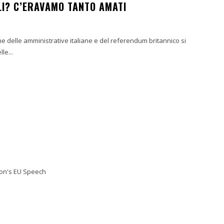
LI? C’ERAVAMO TANTO AMATI
ione delle amministrative italiane e del referendum britannico si
le...
ter David Cameron's EU Speech