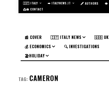
🇮🇹 ITALY
➡️ ITALYNEWS.IT
🖋️ AUTHORS
👁
📩☎️ CONTACT
📰 COVER
🇮🇹 ITALY NEWS
🇬🇧 U
💰 ECONOMICS
🔍 INVESTIGATIONS
🏖️HOLIDAY
CAMERON
TAG: