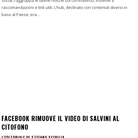
social, raggruppa le ultime notizie sul coronavirus, insieme a
raccomandazioni e link utili. L'hub, declinato con contenuti diversi in
base al Paese, era...
FACEBOOK RIMUOVE IL VIDEO DI SALVINI AL
CITOFONO
L'EDITORIALE DI STEFANO SCIBILIA