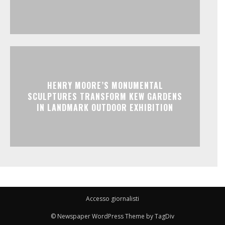
HENRY MOORE’S MONUMENTAL
SCULPTURES TRANSFORM KEW GARDENS
IN LANDMARK OUTDOOR EXHIBITION
Accesso giornalisti
© Newspaper WordPress Theme by TagDiv