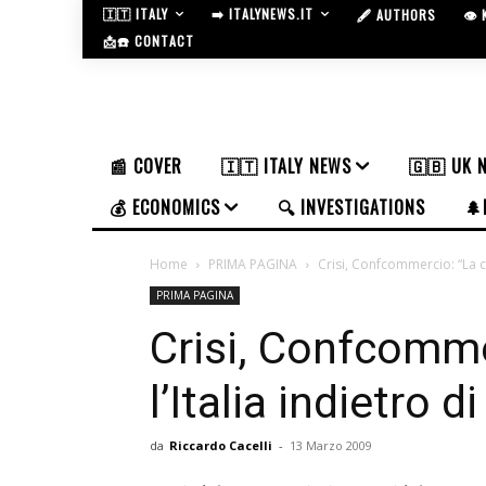
🇮🇹 ITALY
➡️ ITALYNEWS.IT
🖋️ AUTHORS
👁️
📩☎️ CONTACT
📰 COVER
🇮🇹 ITALY NEWS
🇬🇧 UK 
💰 ECONOMICS
🔍 INVESTIGATIONS
🌲
Home
PRIMA PAGINA
Crisi, Confcommercio: “La cri
PRIMA PAGINA
Crisi, Confcommer
l’Italia indietro d
da
Riccardo Cacelli
-
13 Marzo 2009