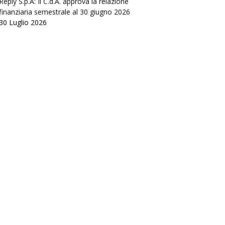
Reply S.p.A: Il C.d.A. approva la relazione
finanziaria semestrale al 30 giugno 2026
30 Luglio 2026