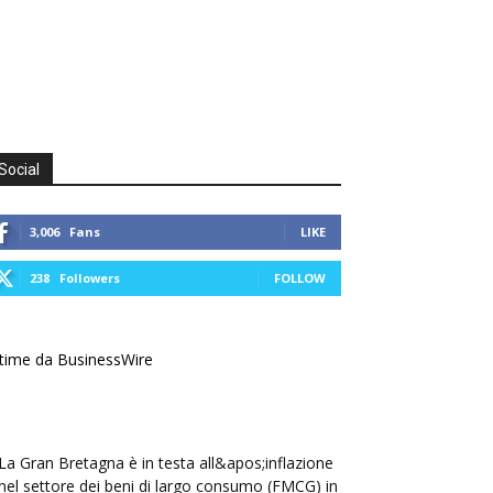
Social
3,006
Fans
LIKE
238
Followers
FOLLOW
time da BusinessWire
La Gran Bretagna è in testa all&apos;inflazione
nel settore dei beni di largo consumo (FMCG) in