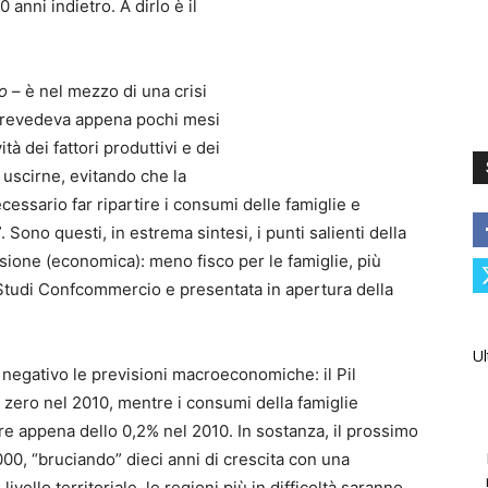
 anni indietro. A dirlo è il
o
– è nel mezzo di una crisi
 prevedeva appena pochi mesi
tà dei fattori produttivi e dei
 uscirne, evitando che la
cessario far ripartire i consumi delle famiglie e
. Sono questi, in estrema sintesi, i punti salienti della
ssione (economica): meno fisco per le famiglie, più
io Studi Confcommercio e presentata in apertura della
Ul
n negativo le previsioni macroeconomiche: il Pil
 zero nel 2010, mentre i consumi della famiglie
re appena dello 0,2% nel 2010. In sostanza, il prossimo
000, “bruciando” dieci anni di crescita con una
ivello territoriale, le regioni più in difficoltà saranno