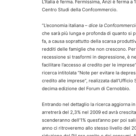
L’Italia è ferma. Fermissima, Anzi è ferma a 10
Centro Studi della Confcommercio.
“L’economia italiana –
dice la Confcommerci
che sarà più lunga e profonda di quanto si
fa, a causa soprattutto della scarsa produttivi
redditi delle famiglie che non crescono. Per
recessione si trasformi in depressione, è ne
facilitare l’accesso al credito per le imprese”
ricerca intitolata “Note per evitare la depre
credito alle imprese”, realizzata dall’Uffic
decima edizione del Forum di Cernobbio.
Entrando nel dettaglio la ricerca aggiorna i
arretrerà del 2,3% nel 2009 ed avrà crescita
scenderanno dell’1% quest’anno per poi sali
anno ci ritroveremo allo stesso livello del 2
riduzione del Pil pro capite e dei consumi. A l