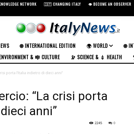
 KNOWLEDGE NETWORK
🇮🇹 CHANGING ITALY
👁️ BECOME AN OBSERVER
NEWS
🌐 INTERNATIONAL EDITION
🌍 WORLD
🌐 I
ENVIRONMENT & 🎼 CULTURE
🔭 SCIENCE & 💉 HEALTH
si porta l’Italia indietro di dieci anni”
cio: “La crisi porta
i dieci anni”
2245
0