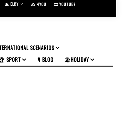
🐬 ELBY
✍️ 4YOU
🎞️ YOUTUBE
NTERNATIONAL SCENARIOS
🏆 SPORT
🎙️ BLOG
🏖️HOLIDAY