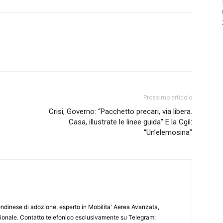
Prossimo articolo
Crisi, Governo: “Pacchetto precari, via libera.
Casa, illustrate le linee guida” E la Cgil:
“Un’elemosina”
londinese di adozione, esperto in Mobilita' Aerea Avanzata,
azionale. Contatto telefonico esclusivamente su Telegram: