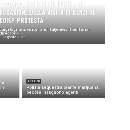
L’AQUILA, POLIZIOTTA FERITA IN
OCCASIONE DELLA VISITA DI RENZI, IL
COISP PROTESTA
Luigi Cignoni, writer and italynews.it editorial
director
-
30 Agosto 2015
ino
ABRUZZO
in
Polizia sequestra piante marijuana,
pecore inseguono agenti