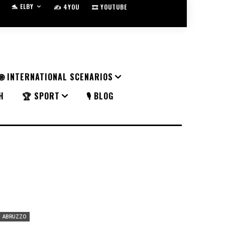
🐬 ELBY
✍️ 4YOU
🎞️ YOUTUBE
🌐 INTERNATIONAL SCENARIOS
H
🏆 SPORT
🎙️ BLOG
ABRUZZO