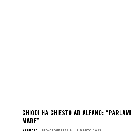
CHIODI HA CHIESTO AD ALFANO: “PARLA
MARE”
ABRUZZO
REDAZIONE ITALIA
-
1 MARZO 2013