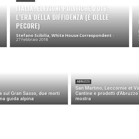
ITALIA, ELEZIONI POLITICHE 2018:
L’ERA DELLA DIFFIDENZA (E DELLE
PECORE)
Stefano Scibilia, White House Correspondent
-
27 Febbraio 2018
ABRUZZO
San Martino, Leccornie et V
 sul Gran Sasso, due morti
Cantine e prodotti d’Abruzzo 
una guida alpina
mostra