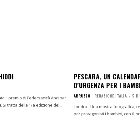
HIODI
PESCARA, UN CALENDARI
D’URGENZA PER I BAMB
ABRUZZO
REDAZIONE ITALIA
-
5 D
'Il coraggio di agire', al presidente della Regione, Gianni Chiodi. Si tratta della 1/a edizione del...
Londra - Una mostra fotografica, rea
per protagonisti i bambini, con il lo