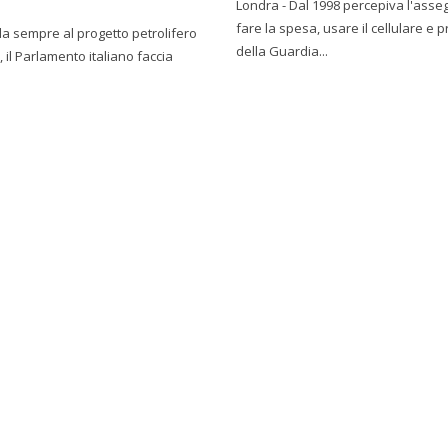
Londra - Dal 1998 percepiva l'ass
fare la spesa, usare il cellulare e 
 da sempre al progetto petrolifero
della Guardia...
il Parlamento italiano faccia