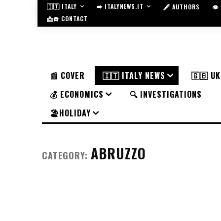
🇮🇹 ITALY
➡️ ITALYNEWS.IT
🖋️ AUTHORS
👁
📩☎️ CONTACT
📰 COVER
🇮🇹 ITALY NEWS
🇬🇧 U
💰 ECONOMICS
🔍 INVESTIGATIONS
🏖️HOLIDAY
ABRUZZO
CATEGORY: