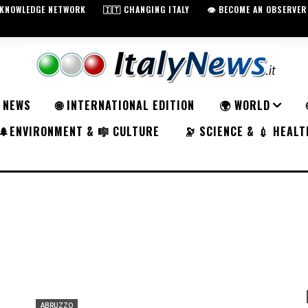
️ KNOWLEDGE NETWORK
🇮🇹 CHANGING ITALY
👁️ BECOME AN OBSERVER
K NEWS
🌐 INTERNATIONAL EDITION
🌍 WORLD
🌲ENVIRONMENT & 🎼 CULTURE
🔭 SCIENCE & 💉 HEALT
ABRUZZO