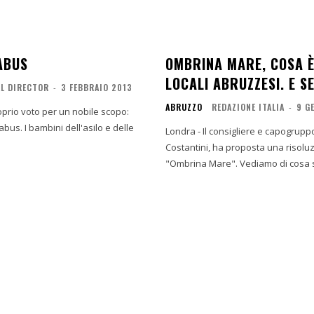
ABUS
OMBRINA MARE, COSA È
LOCALI ABRUZZESI. E S
AL DIRECTOR
-
3 FEBBRAIO 2013
ABRUZZO
REDAZIONE ITALIA
-
9 G
roprio voto per un nobile scopo:
s. I bambini dell'asilo e delle
Londra - Il consigliere e capogruppo
Costantini, ha proposta una risoluzi