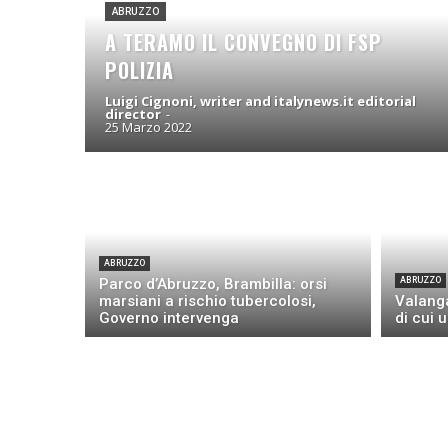
ABRUZZO
A TERAMO IL CONVEGNO DI FSP
POLIZIA
Luigi Cignoni, writer and italynews.it editorial
director
-
25 Marzo 2022
ABRUZZO
Parco d’Abruzzo, Brambilla: orsi
ABRUZZO
marsiani a rischio tubercolosi,
Valanga
Governo intervenga
di cui 