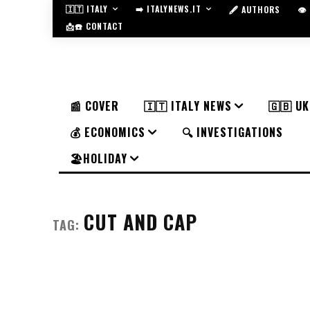
🇮🇹 ITALY
➡️ ITALYNEWS.IT
🖋️ AUTHORS
👁
📩☎️ CONTACT
📰 COVER
🇮🇹 ITALY NEWS
🇬🇧 U
💰 ECONOMICS
🔍 INVESTIGATIONS
🏖️HOLIDAY
CUT AND CAP
TAG: