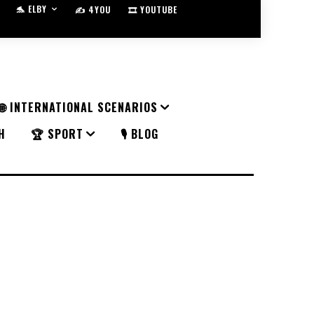
🐬 ELBY
✍️ 4YOU
🎞️ YOUTUBE
🌐 INTERNATIONAL SCENARIOS
H
🏆 SPORT
🎙️ BLOG