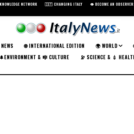
️ KNOWLEDGE NETWORK
🇮🇹 CHANGING ITALY
👁️ BECOME AN OBSERVER
K NEWS
🌐 INTERNATIONAL EDITION
🌍 WORLD
🌲ENVIRONMENT & 🎼 CULTURE
🔭 SCIENCE & 💉 HEALT