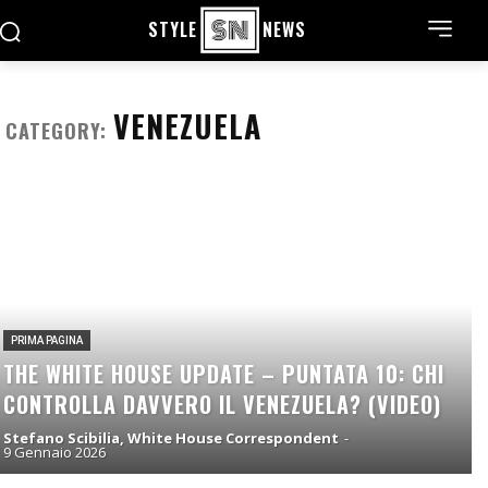
STYLE
NEWS
VENEZUELA
CATEGORY:
PRIMA PAGINA
THE WHITE HOUSE UPDATE – PUNTATA 10: CHI
CONTROLLA DAVVERO IL VENEZUELA? (VIDEO)
Stefano Scibilia, White House Correspondent
-
9 Gennaio 2026