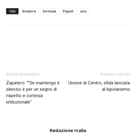
TAG
briatore
formula
Piquet
uno
Articolo precedente
Prossimo articolo
Zapatero: “”Se mantengo il
Unione di Centro, sfida lanciata
silenzio è per un segno di
al bipolarismo
rispetto e cortesia
istituzionale”
Redazione Italia