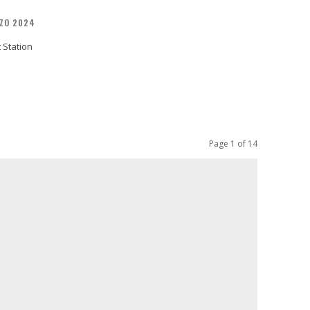
ZO 2024
t Station
Page 1 of 14