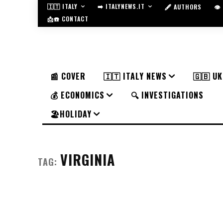
🇮🇹 ITALY
➡️ ITALYNEWS.IT
🖋️ AUTHORS
👁
📩☎️ CONTACT
📰 COVER
🇮🇹 ITALY NEWS
🇬🇧 U
💰 ECONOMICS
🔍 INVESTIGATIONS
🏖️HOLIDAY
VIRGINIA
TAG: