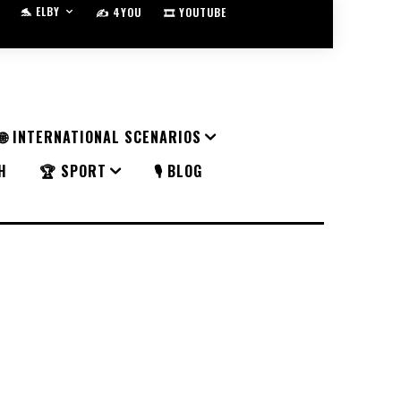
🐬 ELBY
✍️ 4YOU
🎞️ YOUTUBE
🌐 INTERNATIONAL SCENARIOS
H
🏆 SPORT
🎙️ BLOG