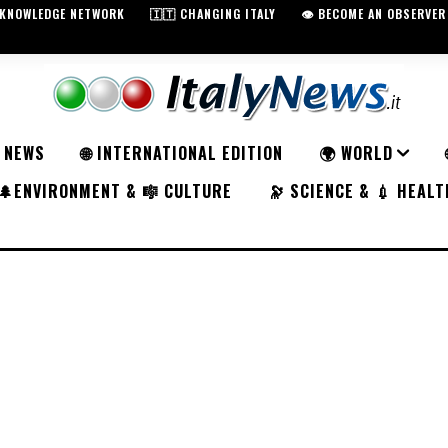
️ KNOWLEDGE NETWORK
🇮🇹 CHANGING ITALY
👁️ BECOME AN OBSERVER
K NEWS
🌐 INTERNATIONAL EDITION
🌍 WORLD
🌲ENVIRONMENT & 🎼 CULTURE
🔭 SCIENCE & 💉 HEALT